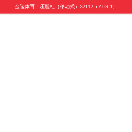
金陵体育：压腿杠（移动式）32112（YTG-1）