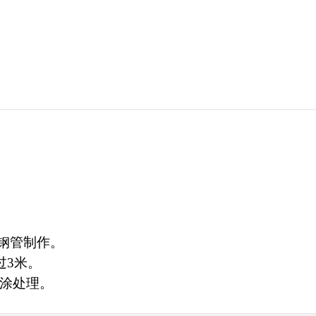
锈钢管制作。
过3米。
喷涂处理。